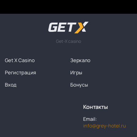
Get-X casino
Get X Casino
Зеркало
Регистрация
Игры
Вход
Бонусы
Контакты
Email:
info@grey-hotel.ru