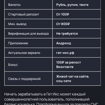
Валюты
Рубль, рупия, тенге
Стартовый депозит
От 100₽
Мин. вывод
От 800₽
Верификация для вывода
Не требуется
Приложение
Андроид
Актуальное зеркало
гет-икс.рф
100₽ за репост
Бонус
Вконтакте
Живой чат на сайте,
Связь с поддержкой
соц-сети
Начать зарабатывать в Гет Икс может каждый
совершеннолетний пользователь, пополнивший
баланс кошелька. Платформа вышла за пределы СНГ: