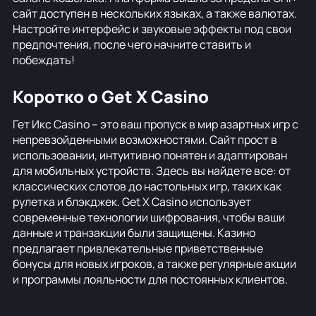
сайт доступен в нескольких языках, а также валютах.
Настройте интерфейс и звуковые эффекты под свои
предпочтения, после чего начните ставить и
побеждать!
Коротко о Get X Casino
Гет Икс Casino – это ваш пропуск в мир азартных игр с
непревзойденными возможностями. Сайт прост в
использовании, интуитивно понятен и адаптирован
для мобильных устройств. Здесь вы найдете все: от
классических слотов до настольных игр, таких как
рулетка и блэкджек. Get X Casino использует
современные технологии шифрования, чтобы ваши
данные и транзакции были защищены. Казино
предлагает привлекательные приветственные
бонусы для новых игроков, а также регулярные акции
и программы лояльности для постоянных клиентов.