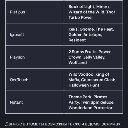
Book of Light, Minerz,
Platipus
Wizard of the Wild, Thor
Turbo Power
Keks, Gnome, The Heat,
Igrosoft
Golden Antelope,
Resident
2 Sunny Fruits, Power
Playson
Crown, Jelly Valley,
WolfLand
Wild Voodoo, King of
OneTouch
Mafia, Colosseum Clash,
Halloween Hunt
Theme Park, Pirates
NetEnt
Party, Twin Spin deluxe,
Wonderland Protector
Данные автоматы возможны также и в демо-режимах.